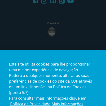
Prémios
award4
Certificações
Este site utiliza cookies para lhe proporcionar
certification2
certification3
uma melhor experiência de navegação.
Poderá a qualquer momento, alterar as suas
preferências de cookies do site da CUF através
de um link disponível na Política de Cookies
(ponto 5.7).
Reclamações e Elogios
Para consultar mais informações clique em
Reclamações
Política de Privacidade
Mais Informações
e