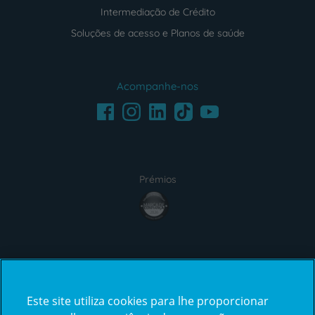
Intermediação de Crédito
Soluções de acesso e Planos de saúde
Acompanhe-nos
Facebook
LinkedIn
Youtube
Instagram
TikTok
Prémios
award4
Certificações
Este site utiliza cookies para lhe proporcionar
certification2
certification3