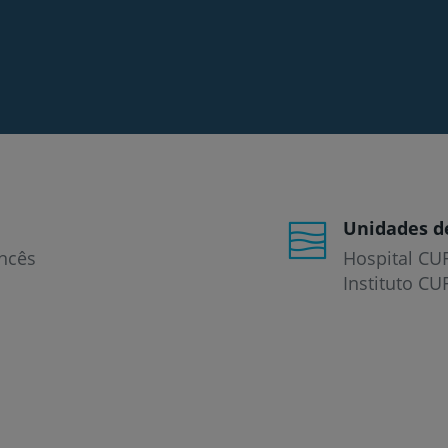
Prevenção e bem-esta
Grandes Áreas da Saú
Unidades d
ncês
Hospital CU
Serviços CUF
Instituto CU
Plano +CUF