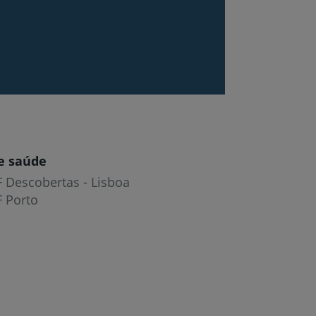
r
de
e saúde
F Descobertas - Lisboa
F Porto