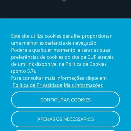
Certificações
Este site utiliza cookies para lhe proporcionar
certification2
certification3
uma melhor experiência de navegação.
Poderá a qualquer momento, alterar as suas
preferências de cookies do site da CUF através
de um link disponível na Política de Cookies
(ponto 5.7).
Reclamações e Elogios
Para consultar mais informações clique em
Reclamações
Política de Privacidade
Mais Informações
e
elogios
CONFIGURAR COOKIES
Política de Privacidade e Cookies
Terms
Configurar Cookies
Termos e Condições
APENAS OS NECESSÁRIOS
and
Declaração de Acessibilidade
Privacy
Canal de Denúncias
Informações legais
Policy