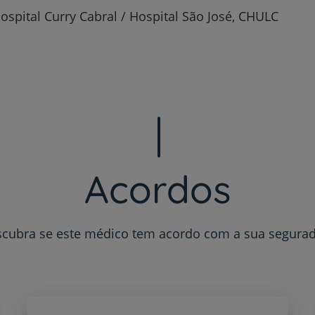
ospital Curry Cabral / Hospital São José, CHULC
Plano +CUF
My CUF
Clientes e acompanhantes
CUF Academic Center
Acordos
Para profissionais
Sobre nós
cubra se este médico tem acordo com a sua segura
Contacte-nos