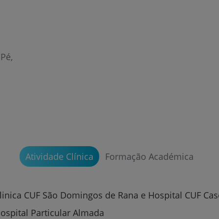
/Pé
Prevenção e bem-esta
Grandes Áreas da Saú
Atividade Clínica
Formação Académica
Serviços CUF
linica CUF São Domingos de Rana e Hospital CUF Cas
ospital Particular Almada