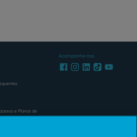
Acompanhe-nos
Facebook
LinkedIn
Youtube
Instagram
TikTok
requentes
acesso e Planos de