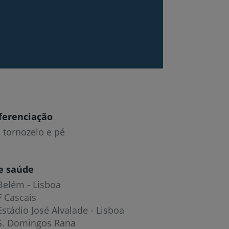
ferenciação
 tornozelo e pé
e saúde
Belém - Lisboa
F Cascais
Estádio José Alvalade - Lisboa
 S. Domingos Rana