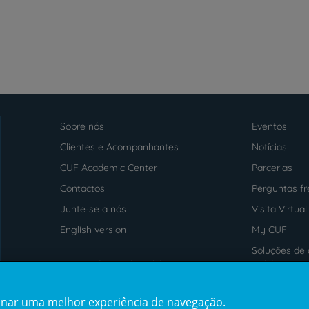
Sobre nós
Eventos
Menu
footer
Clientes e Acompanhantes
Notícias
CUF Academic Center
Parcerias
Contactos
Perguntas f
Junte-se a nós
Visita Virtual
English version
My CUF
Soluções de 
Intermediação de Crédito
saúde
cionar uma melhor experiência de navegação.