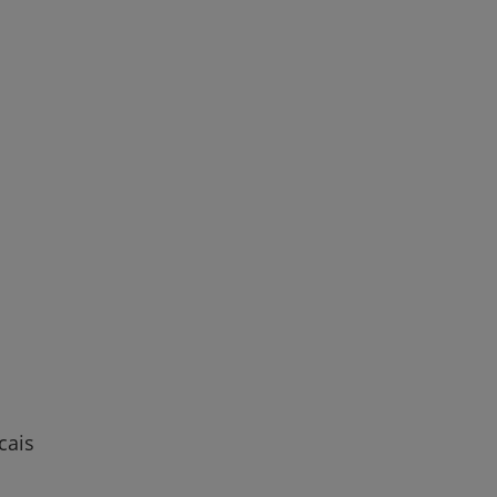
r
de
cais