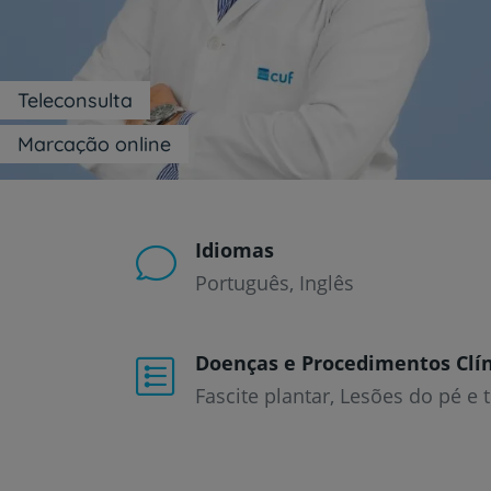
um
leitor
de
tela;
Pressione
Teleconsulta
Control-
F10
Marcação online
para
abrir
um
menu
de
Idiomas
acessibilidade.
Português
Inglês
Doenças e Procedimentos Clín
Fascite plantar
Lesões do pé e 