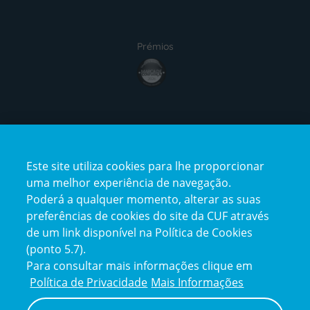
Prémios
award4
Certificações
Este site utiliza cookies para lhe proporcionar
certification2
certification3
uma melhor experiência de navegação.
Poderá a qualquer momento, alterar as suas
preferências de cookies do site da CUF através
de um link disponível na Política de Cookies
(ponto 5.7).
Reclamações e Elogios
Para consultar mais informações clique em
Reclamações
Política de Privacidade
Mais Informações
e
elogios