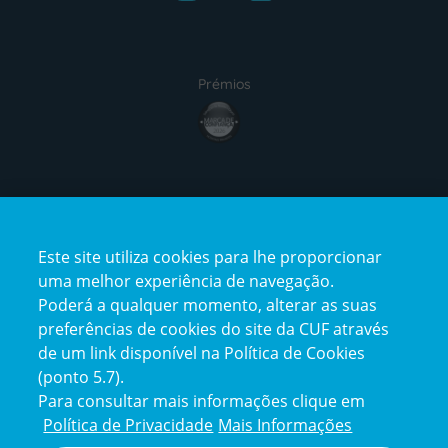
Prémios
award4
Certificações
Este site utiliza cookies para lhe proporcionar
certification2
certification3
uma melhor experiência de navegação.
Poderá a qualquer momento, alterar as suas
preferências de cookies do site da CUF através
de um link disponível na Política de Cookies
(ponto 5.7).
Reclamações e Elogios
Para consultar mais informações clique em
Reclamações
Política de Privacidade
Mais Informações
e