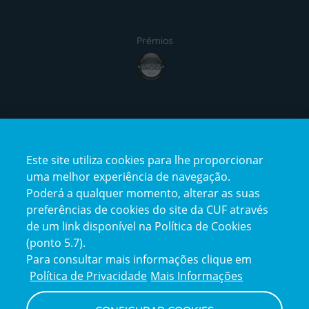
Prémios
award4
Certificações
Este site utiliza cookies para lhe proporcionar
certification2
certification3
uma melhor experiência de navegação.
Poderá a qualquer momento, alterar as suas
preferências de cookies do site da CUF através
de um link disponível na Política de Cookies
(ponto 5.7).
Reclamações e Elogios
Para consultar mais informações clique em
Reclamações
Política de Privacidade
Mais Informações
e
elogios