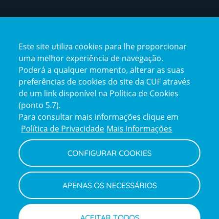
Certificações
Este site utiliza cookies para lhe proporcionar
certification2
certification3
uma melhor experiência de navegação.
Poderá a qualquer momento, alterar as suas
preferências de cookies do site da CUF através
de um link disponível na Política de Cookies
(ponto 5.7).
Reclamações e Elogios
Para consultar mais informações clique em
Reclamações
Política de Privacidade
Mais Informações
e
elogios
CONFIGURAR COOKIES
Política de Privacidade e Cookies
Terms
Configurar Cookies
Termos e Condições
APENAS OS NECESSÁRIOS
and
Declaração de Acessibilidade
Privacy
Canal de Denúncias
Informações legais
Policy
© CUF 2026 Todos os direitos reservados
ACEITAR TODOS