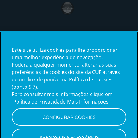
award4
Certificações
Este site utiliza cookies para lhe proporcionar
certification2
certification3
uma melhor experiência de navegação.
Poderá a qualquer momento, alterar as suas
preferências de cookies do site da CUF através
de um link disponível na Política de Cookies
(ponto 5.7).
Reclamações e Elogios
Para consultar mais informações clique em
Reclamações
Política de Privacidade
Mais Informações
e
elogios
CONFIGURAR COOKIES
Política de Privacidade e Cookies
Terms
Configurar Cookies
Termos e Condições
APENAS OS NECESSÁRIOS
and