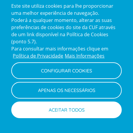
Este site utiliza cookies para lhe proporcionar
certification2
certification3
uma melhor experiência de navegação.
Poderá a qualquer momento, alterar as suas
preferências de cookies do site da CUF através
de um link disponível na Política de Cookies
(ponto 5.7).
Reclamações e Elogios
Para consultar mais informações clique em
Reclamações
Política de Privacidade
Mais Informações
e
elogios
CONFIGURAR COOKIES
Política de Privacidade e Cookies
Terms
Configurar Cookies
Termos e Condições
APENAS OS NECESSÁRIOS
and
Declaração de Acessibilidade
Privacy
Canal de Denúncias
Informações legais
Policy
© CUF 2026 Todos os direitos reservados
ACEITAR TODOS
Marcar consulta