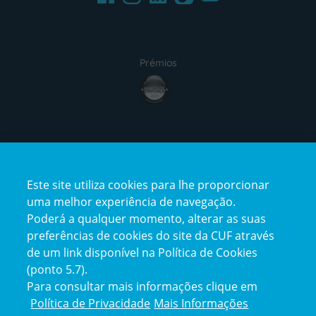
Prémios
award4
Certificações
Este site utiliza cookies para lhe proporcionar
certification2
certification3
uma melhor experiência de navegação.
Poderá a qualquer momento, alterar as suas
preferências de cookies do site da CUF através
de um link disponível na Política de Cookies
(ponto 5.7).
Reclamações e Elogios
Para consultar mais informações clique em
Reclamações
Política de Privacidade
Mais Informações
e