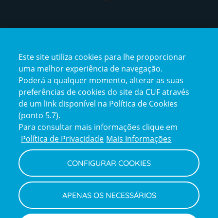
Certificações
Este site utiliza cookies para lhe proporcionar
certification2
certification3
uma melhor experiência de navegação.
Poderá a qualquer momento, alterar as suas
preferências de cookies do site da CUF através
de um link disponível na Política de Cookies
(ponto 5.7).
Reclamações e Elogios
Para consultar mais informações clique em
Reclamações
Política de Privacidade
Mais Informações
e
elogios
CONFIGURAR COOKIES
Política de Privacidade e Cookies
Terms
Configurar Cookies
Termos e Condições
APENAS OS NECESSÁRIOS
and
Declaração de Acessibilidade
Privacy
Canal de Denúncias
Informações legais
Policy