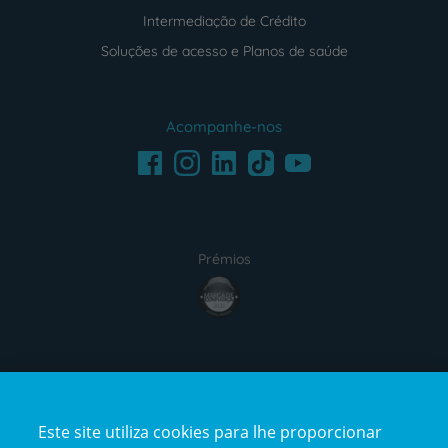
Intermediação de Crédito
Soluções de acesso e Planos de saúde
Acompanhe-nos
Facebook
LinkedIn
Youtube
Instagram
TikTok
Prémios
award4
Certificações
Este site utiliza cookies para lhe proporcionar
certification2
certification3