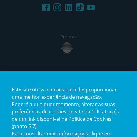
Facebook
LinkedIn
Youtube
Instagram
TikTok
Prémios
award4
Certificações
Este site utiliza cookies para lhe proporcionar
certification2
certification3
uma melhor experiência de navegação.
Poderá a qualquer momento, alterar as suas
preferências de cookies do site da CUF através
de um link disponível na Política de Cookies
(ponto 5.7).
Reclamações e Elogios
Para consultar mais informações clique em
Reclamações