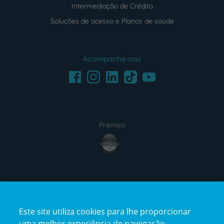
Intermediação de Crédito
Soluções de acesso e Planos de saúde
Acompanhe-nos
Facebook
LinkedIn
Youtube
Instagram
TikTok
Prémios
award4
Certificações
Este site utiliza cookies para lhe proporcionar
certification2
certification3
uma melhor experiência de navegação.