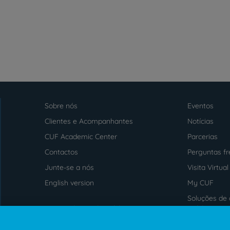
Sobre nós
Eventos
Menu
footer
Clientes e Acompanhantes
Notícias
CUF Academic Center
Parcerias
Contactos
Perguntas f
Junte-se a nós
Visita Virtual
English version
My CUF
Soluções de 
Intermediação de Crédito
saúde