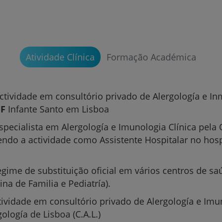
Atividade Clínica
Formação Académica
ctividade em consultório privado de Alergología e I
Prevenção e bem-esta
F
Infante Santo em Lisboa
specialista em Alergología e Imunologia Clínica pel
do a actividade como Assistente Hospitalar no hosp
Grandes Áreas da Saú
gime de substituição oficial em vários centros de s
na de Familia e Pediatría).
Serviços CUF
tividade em consultório privado de Alergología e Imu
ología de Lisboa (C.A.L.)