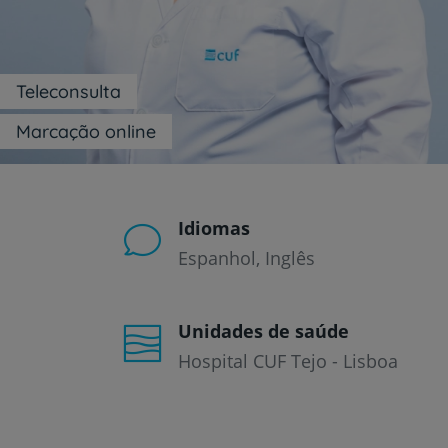
um
leitor
de
tela;
Pressione
Teleconsulta
Control-
F10
Marcação online
para
abrir
um
menu
de
Idiomas
acessibilidade.
Espanhol
Inglês
Unidades de saúde
Hospital CUF Tejo - Lisboa