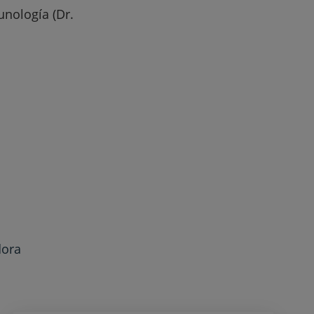
unología (Dr.
dora