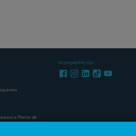
Acompanhe-nos
Facebook
LinkedIn
Youtube
Instagram
TikTok
requentes
acesso e Planos de