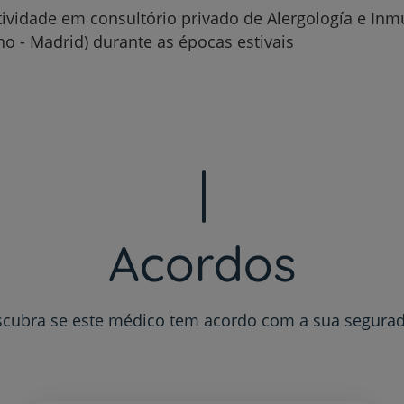
tividade em consultório privado de Alergología e Inm
o - Madrid) durante as épocas estivais
Plano +CUF
My CUF
Clientes e acompanhantes
CUF Academic Center
Acordos
Para profissionais
Sobre nós
cubra se este médico tem acordo com a sua segura
Contacte-nos