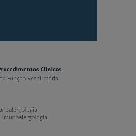
Procedimentos Clínicos
da Função Respiratória
unoalergologia
a Imunoalergologia