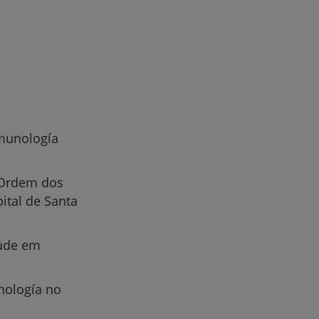
nmunología
r
a Ordem dos
ital de Santa
de
aúde em
nología no