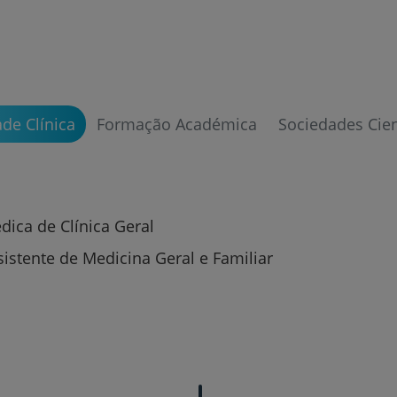
Prevenção e bem-esta
ade Clínica
Formação Académica
Sociedades Cien
Grandes Áreas da Saú
dica de Clínica Geral
Serviços CUF
sistente de Medicina Geral e Familiar
Plano +CUF