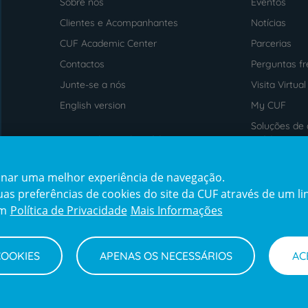
Sobre nós
Eventos
Menu
footer
Clientes e Acompanhantes
Notícias
CUF Academic Center
Parcerias
Contactos
Perguntas f
Junte-se a nós
Visita Virtual
English version
My CUF
Soluções de 
Intermediação de Crédito
saúde
cionar uma melhor experiência de navegação.
Prémios
Certificaçõe
s preferências de cookies do site da CUF através de um link
award4
certification2
cert
em
Política de Privacidade
Mais Informações
COOKIES
APENAS OS NECESSÁRIOS
AC
Termos e Condições
Declaração de Acessibilidade
Cana