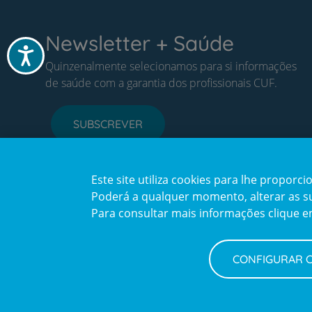
Newsletter + Saúde
Acessibilidade
Quinzenalmente selecionamos para si informações
de saúde com a garantia dos profissionais CUF.
SUBSCREVER
Este site utiliza cookies para lhe propor
Poderá a qualquer momento, alterar as sua
Para consultar mais informações clique 
CONFIGURAR 
Política de Privacidade e Cookies
Configurar Cookies
Terms
© CUF 2026 Todos os direitos reservados
and
Privacy