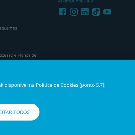
Acompanhe-nos
Facebook
LinkedIn
Youtube
Instagram
TikTok
requentes
acesso e Planos de
s
Reclamações e Elogios
 disponível na Política de Cookies (ponto 5.7).
ification3
Reclamações
e
elogios
EITAR TODOS
l de Denúncias
Informações legais