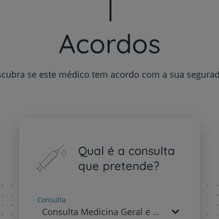
My CUF
Acordos
Clientes e acompanhantes
CUF Academic Center
cubra se este médico tem acordo com a sua segura
Para profissionais
Sobre nós
Contacte-nos
Qual é a consulta
que pretende?
PT
EN
Consulta
Consulta Medicina Geral e Familiar - Medicina Geral e Familiar