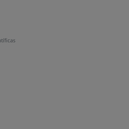
r
tíficas
de