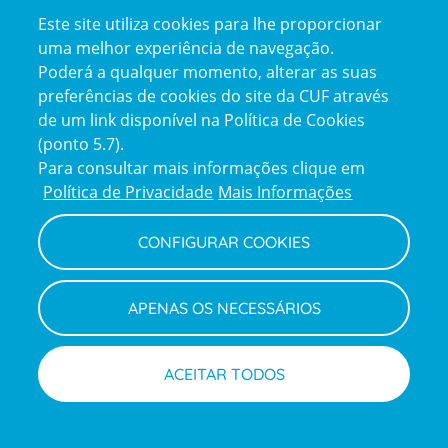
Certificações
Este site utiliza cookies para lhe proporcionar
certification2
certification3
uma melhor experiência de navegação.
Poderá a qualquer momento, alterar as suas
preferências de cookies do site da CUF através
de um link disponível na Política de Cookies
(ponto 5.7).
Reclamações e Elogios
Para consultar mais informações clique em
Reclamações
Política de Privacidade
Mais Informações
e
elogios
CONFIGURAR COOKIES
Política de Privacidade e Cookies
Terms
Configurar Cookies
Termos e Condições
APENAS OS NECESSÁRIOS
and
Declaração de Acessibilidade
Privacy
Canal de Denúncias
Informações legais
Policy
© CUF 2026 Todos os direitos reservados
ACEITAR TODOS
Marcar exame