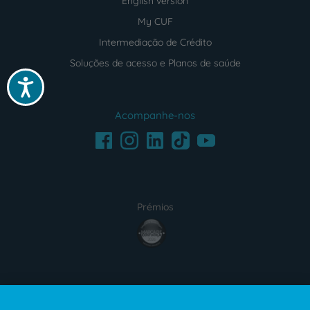
English version
My CUF
Intermediação de Crédito
Soluções de acesso e Planos de saúde
Acessibilidade
Acompanhe-nos
Facebook
LinkedIn
Youtube
Instagram
TikTok
Prémios
award4