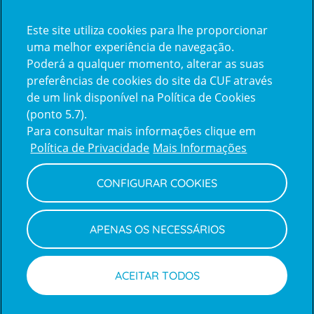
Certificações
Este site utiliza cookies para lhe proporcionar
certification2
certification3
uma melhor experiência de navegação.
Poderá a qualquer momento, alterar as suas
preferências de cookies do site da CUF através
de um link disponível na Política de Cookies
(ponto 5.7).
Reclamações e Elogios
Para consultar mais informações clique em
Reclamações
Política de Privacidade
Mais Informações
e
elogios
CONFIGURAR COOKIES
Política de Privacidade e Cookies
Terms
Configurar Cookies
Termos e Condições
APENAS OS NECESSÁRIOS
and
Declaração de Acessibilidade
Privacy
Canal de Denúncias
Informações legais
Policy
© CUF 2026 Todos os direitos reservados
ACEITAR TODOS
Marcar consulta