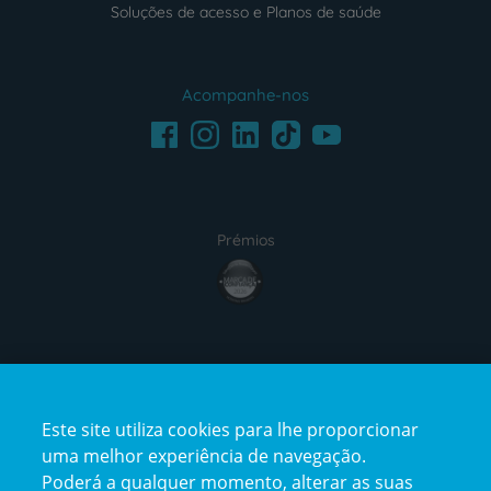
Soluções de acesso e Planos de saúde
Acompanhe-nos
Facebook
LinkedIn
Youtube
Instagram
TikTok
Prémios
award4
Certificações
Este site utiliza cookies para lhe proporcionar
certification2
certification3
uma melhor experiência de navegação.
Poderá a qualquer momento, alterar as suas