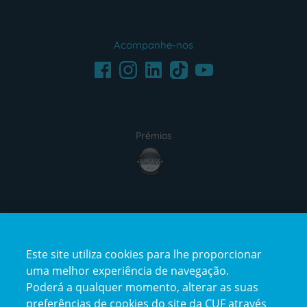
Acompanhe-nos
Facebook
LinkedIn
Youtube
Instagram
TikTok
Prémios
award4
Certificações
Este site utiliza cookies para lhe proporcionar
certification2
certification3
uma melhor experiência de navegação.
Poderá a qualquer momento, alterar as suas
preferências de cookies do site da CUF através