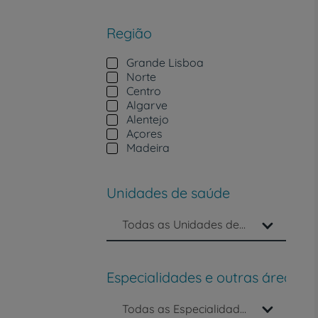
um
leitor
de
Região
tela;
Pressione
Grande Lisboa
Control-
Norte
F10
Centro
para
Algarve
abrir
Alentejo
um
Açores
menu
Madeira
de
acessibilidade.
Unidades de saúde
Todas as Unidades de saúde
Especialidades e outras áreas d
Todas as Especialidades e outras áreas da saúde