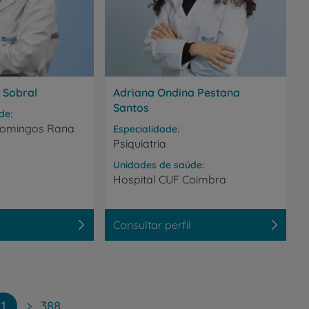
 Sobral
Adriana Ondina Pestana
Santos
de
omingos
Rana
Especialidade
Psiquiatria
Unidades de saúde
Hospital
CUF
Coimbra
Consultar perfil
1
388