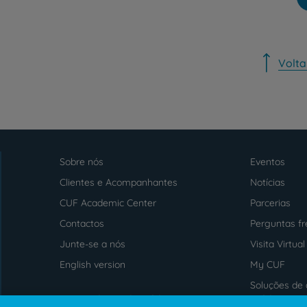
Volta
Sobre nós
Eventos
Menu
footer
Clientes e Acompanhantes
Notícias
CUF Academic Center
Parcerias
Contactos
Perguntas f
Junte-se a nós
Visita Virtual
English version
My CUF
Soluções de 
Intermediação de Crédito
saúde