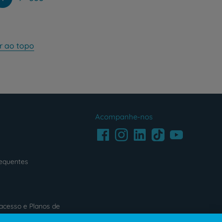
r ao topo
Acompanhe-nos
Facebook
LinkedIn
Youtube
Instagram
TikTok
requentes
acesso e Planos de