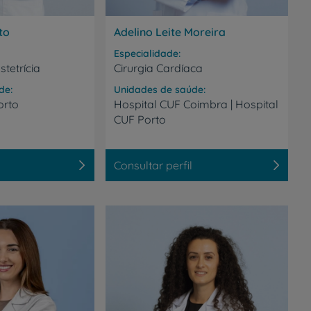
to
Adelino Leite Moreira
Especialidade
tetrícia
Cirurgia Cardíaca
de
Unidades de saúde
orto
Hospital
CUF
Coimbra
|
Hospital
CUF
Porto
Consultar perfil