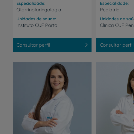
Prevenção e bem-esta
Especialidade
Especialidade
Otorrinolaringologia
Pediatria
Unidades de saúde
Unidades de saú
Grandes Áreas da Saú
Instituto
CUF
Porto
Clínica
CUF
Pen
Consultar perfil
Consultar perfil
Serviços CUF
Plano +CUF
My CUF
Clientes e acompanhantes