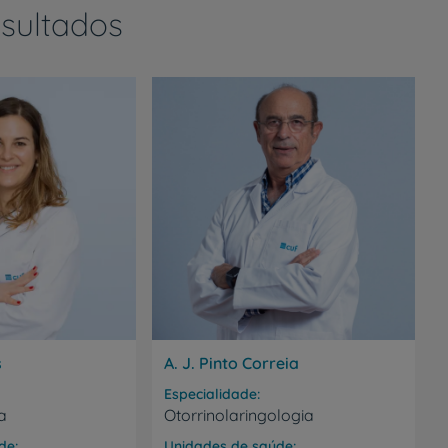
sultados
s
A. J. Pinto Correia
Especialidade
a
Otorrinolaringologia
de
Unidades de saúde