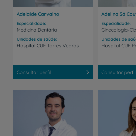
CUF Academic Center
Adelaide Carvalho
Adelina Sá Cou
Para profissionais
Especialidade
Especialidade
Medicina Dentária
Ginecologia-Obs
Sobre nós
Unidades de saúde
Unidades de saú
Hospital
CUF
Torres
Vedras
Hospital
CUF
P
Contacte-nos
Consultar perfil
Consultar perfil
PT
EN