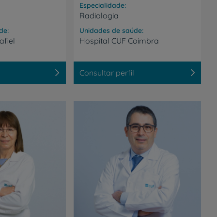
r
Especialidade
Radiologia
de
Unidades de saúde
de
afiel
Hospital
CUF
Coimbra
Consultar perfil