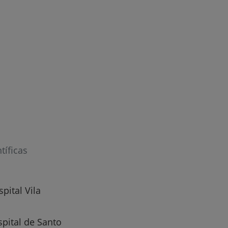
r
tíficas
de
pital Vila
spital de Santo