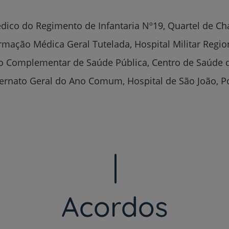
Serviços CUF
dico do Regimento de Infantaria Nº19, Quartel de Ch
rmação Médica Geral Tutelada, Hospital Militar Regio
Plano +CUF
to Complementar de Saúde Pública, Centro de Saúde 
ternato Geral do Ano Comum, Hospital de São João, P
My CUF
Clientes e acompanhantes
CUF Academic Center
Para profissionais
Acordos
Sobre nós