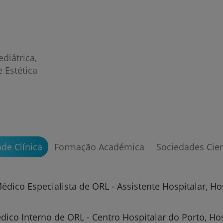
ediátrica
 Estética
Prevenção e bem-esta
ade Clínica
Formação Académica
Sociedades Cien
Grandes Áreas da Saú
dico Especialista de ORL - Assistente Hospitalar, Hos
dico Interno de ORL - Centro Hospitalar do Porto, Ho