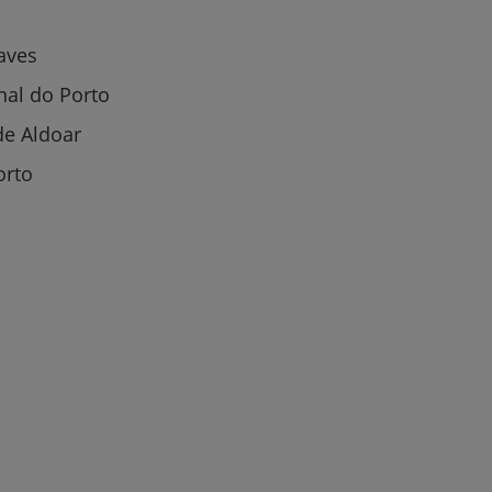
aves
nal do Porto
de Aldoar
orto