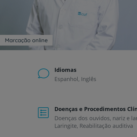
um
leitor
de
tela;
Pressione
Control-
F10
Marcação online
para
abrir
um
menu
de
Idiomas
acessibilidade.
Espanhol
Inglês
Doenças e Procedimentos Clín
Doenças dos ouvidos, nariz e la
Laringite
Reabilitação auditiva