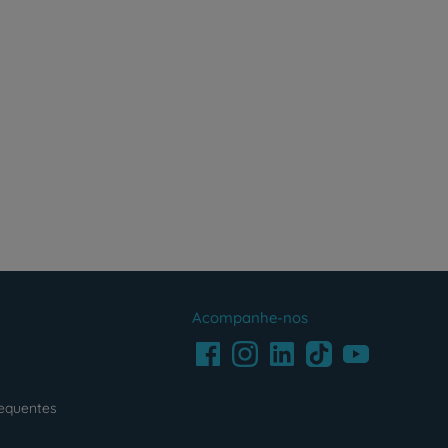
Acompanhe-nos
Facebook
LinkedIn
Youtube
Instagram
TikTok
requentes