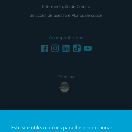
Intermediação de Crédito
Soluções de acesso e Planos de saúde
Acompanhe-nos
Facebook
LinkedIn
Youtube
Instagram
TikTok
Prémios
award4
Certificações
Este site utiliza cookies para lhe proporcionar
certification2
certification3