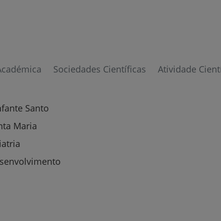
Prevenção e bem-esta
Académica
Sociedades Científicas
Atividade Cient
Grandes Áreas da Saú
nfante Santo
nta Maria
atria
Serviços CUF
senvolvimento
Plano +CUF