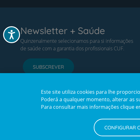
Newsletter + Saúde
Acessibilidade
Quinzenalmente selecionamos para si informações
de saúde com a garantia dos profissionais CUF.
SUBSCREVER
Este site utiliza cookies para lhe propor
Poderá a qualquer momento, alterar as sua
Para consultar mais informações clique 
CONFIGURAR 
Política de Privacidade e Cookies
Configurar Cookies