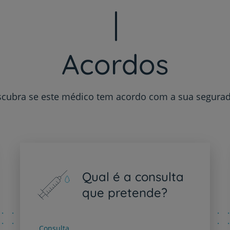
My CUF
Clientes e acompanhantes
Acordos
CUF Academic Center
cubra se este médico tem acordo com a sua segura
Para profissionais
Sobre nós
Contacte-nos
Qual é a consulta
que pretende?
PT
EN
Consulta