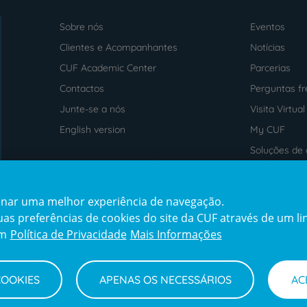
Sobre nós
Eventos
Menu
footer
Clientes e Acompanhantes
Notícias
CUF Academic Center
Parcerias
Contactos
Perguntas f
Junte-se a nós
Visita Virtual
English version
My CUF
Soluções de 
Intermediação de Crédito
saúde
cionar uma melhor experiência de navegação.
Prémios
Certificaçõe
s preferências de cookies do site da CUF através de um link
award4
certification2
cert
em
Política de Privacidade
Mais Informações
COOKIES
APENAS OS NECESSÁRIOS
AC
Termos e Condições
Declaração de Acessibilidade
Cana