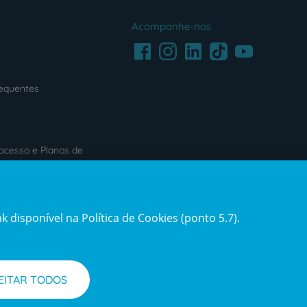
Acompanhe-nos
Facebook
LinkedIn
Youtube
Instagram
TikTok
requentes
acesso e Planos de
s
Reclamações e Elogios
 disponível na Política de Cookies (ponto 5.7).
ification3
Reclamações
e
elogios
EITAR TODOS
l de Denúncias
Informações legais