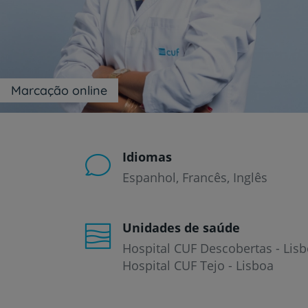
um
leitor
de
tela;
Pressione
Control-
F10
Marcação online
para
abrir
um
menu
de
Idiomas
acessibilidade.
Espanhol
Francês
Inglês
Unidades de saúde
Hospital CUF Descobertas - Lis
Hospital CUF Tejo - Lisboa