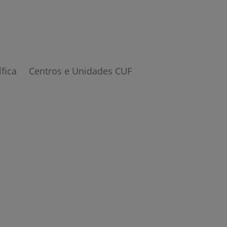
r
ífica
Centros e Unidades CUF
de