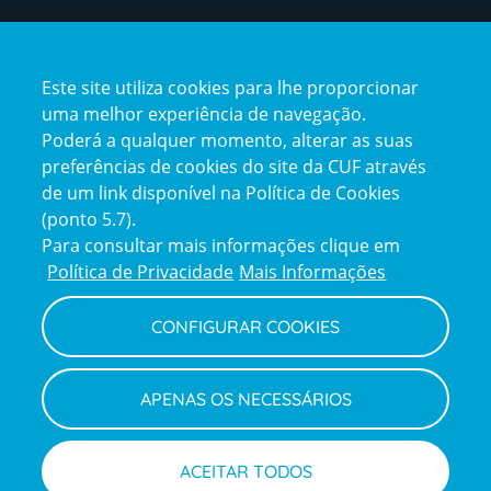
Certificações
Este site utiliza cookies para lhe proporcionar
certification2
certification3
uma melhor experiência de navegação.
Poderá a qualquer momento, alterar as suas
preferências de cookies do site da CUF através
de um link disponível na Política de Cookies
(ponto 5.7).
Reclamações e Elogios
Para consultar mais informações clique em
Reclamações
Política de Privacidade
Mais Informações
e
elogios
CONFIGURAR COOKIES
Política de Privacidade e Cookies
Terms
Configurar Cookies
Termos e Condições
APENAS OS NECESSÁRIOS
and
Declaração de Acessibilidade
Privacy
Canal de Denúncias
Informações legais
Policy
© CUF 2026 Todos os direitos reservados
ACEITAR TODOS