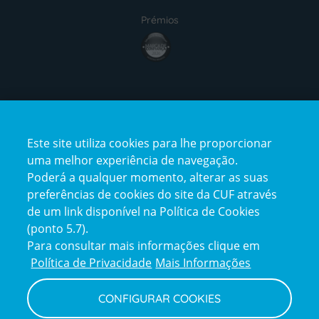
Prémios
award4
Certificações
Este site utiliza cookies para lhe proporcionar
certification2
certification3
uma melhor experiência de navegação.
Poderá a qualquer momento, alterar as suas
preferências de cookies do site da CUF através
de um link disponível na Política de Cookies
(ponto 5.7).
Reclamações e Elogios
Para consultar mais informações clique em
Reclamações
Política de Privacidade
Mais Informações
e
elogios
CONFIGURAR COOKIES