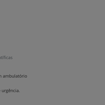
de
tíficas
em ambulatório
e urgência.