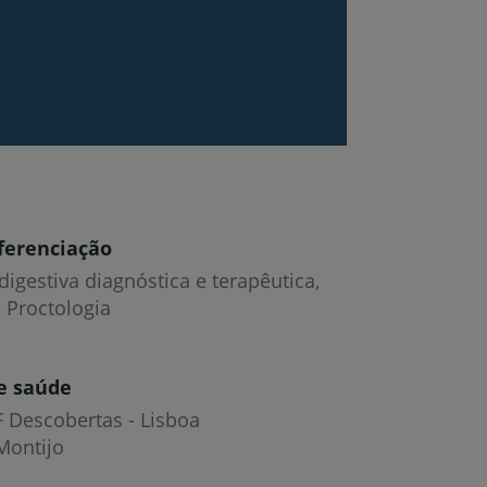
ferenciação
igestiva diagnóstica e terapêutica,
 Proctologia
e saúde
F Descobertas - Lisboa
r
Montijo