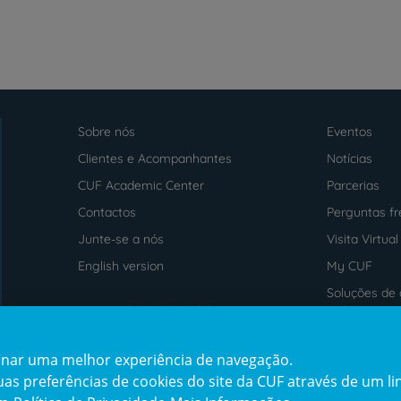
Sobre nós
Eventos
Menu
footer
Clientes e Acompanhantes
Notícias
CUF Academic Center
Parcerias
Contactos
Perguntas f
Junte-se a nós
Visita Virtual
English version
My CUF
Soluções de 
Intermediação de Crédito
saúde
cionar uma melhor experiência de navegação.
Prémios
Certificaçõe
s preferências de cookies do site da CUF através de um link
award4
certification2
cert