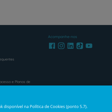
Acompanhe-nos
Facebook
LinkedIn
Youtube
Instagram
TikTok
requentes
acesso e Planos de
s
Reclamações e Elogios
 disponível na Política de Cookies (ponto 5.7).
ification3
Reclamações