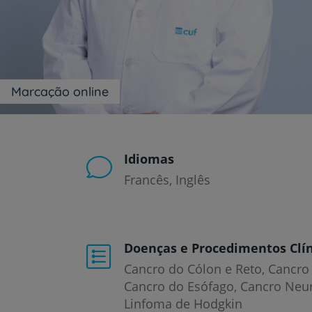
um
leitor
de
tela;
Pressione
Control-
F10
Marcação online
para
abrir
um
menu
de
Idiomas
acessibilidade.
Francês
Inglês
Doenças e Procedimentos Clín
Cancro do Cólon e Reto
Cancro
Cancro do Esófago
Cancro Neu
Linfoma de Hodgkin