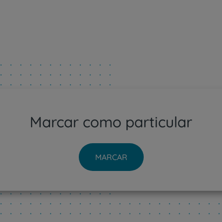
Para profissionais
Sobre nós
Contacte-nos
PT
EN
Marcar como particular
MARCAR