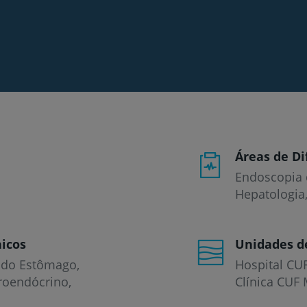
Áreas de Di
Endoscopia d
Hepatologia,
icos
Unidades d
 do Estômago
Hospital CU
Prevenção e bem-esta
roendócrino
Clínica CUF 