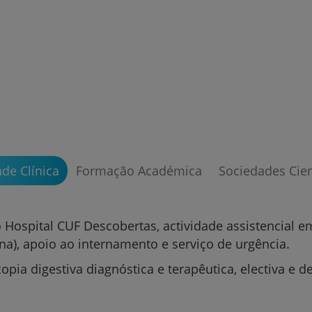
Grandes Áreas da Saú
Serviços CUF
ade Clínica
Formação Académica
Sociedades Cien
Plano +CUF
My CUF
 Hospital CUF Descobertas, actividade assistencial 
rna), apoio ao internamento e serviço de urgência.
Clientes e acompanhantes
pia digestiva diagnóstica e terapêutica, electiva e d
CUF Academic Center