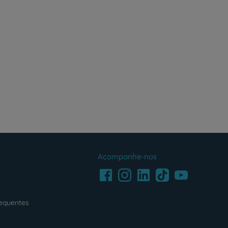
Acompanhe-nos
Facebook
LinkedIn
Youtube
Instagram
TikTok
requentes