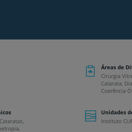
Áreas de Di
Cirurgia Vit
Catarata, Di
Coerência Ót
icos
Unidades d
Cataratas
Instituto CU
etropia