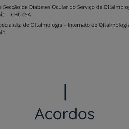
Serviços CUF
 Secção de Diabetes Ocular do Serviço de Oftalmolo
nio – CHUdSA
pecialista de Oftalmologia – Internato de Oftalmologi
nio
Plano +CUF
My CUF
Clientes e acompanhantes
CUF Academic Center
Para profissionais
Acordos
Sobre nós
Contacte-nos