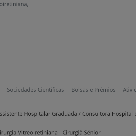
iretiniana
Prevenção e bem-esta
Sociedades Científicas
Bolsas e Prémios
Ativi
Grandes Áreas da Saú
ssistente Hospitalar Graduada / Consultora Hospital 
rurgia Vitreo-retiniana - Cirurgiã Sénior