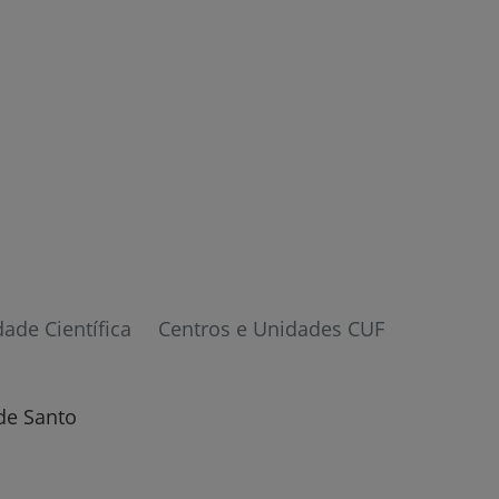
r
dade Científica
Centros e Unidades CUF
de
de Santo