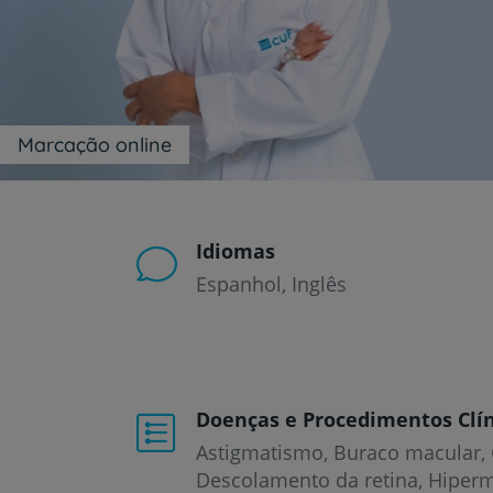
um
leitor
de
tela;
Pressione
Control-
F10
Marcação online
para
abrir
um
menu
de
Idiomas
acessibilidade.
Espanhol
Inglês
Doenças e Procedimentos Clín
Astigmatismo
Buraco macular
Descolamento da retina
Hiperm