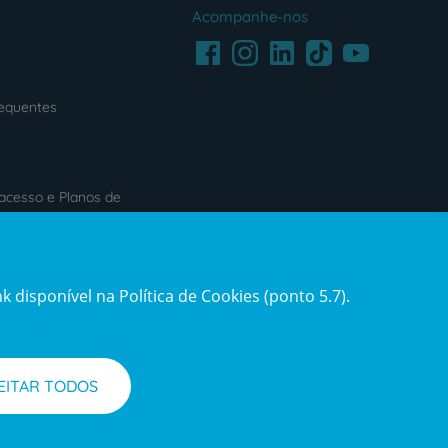
Acompanhe-nos
Facebook
LinkedIn
Youtube
Instagram
TikTok
requentes
acesso e Planos de
s
Reclamações e Elogios
 disponível na Política de Cookies (ponto 5.7).
ification3
Reclamações
e
elogios
EITAR TODOS
l de Denúncias
Informações legais