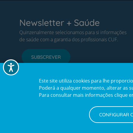
Newsletter + Saúde
Quinzenalmente selecionamos para si informações
de saúde com a garantia dos profissionais CUF.
SUBSCREVER
Acessibilidade
Este site utiliza cookies para lhe propor
Poderá a qualquer momento, alterar as sua
Para consultar mais informações clique 
CONFIGURAR 
Política de Privacidade e Cookies
Configurar Cookies
Terms
© CUF 2026 Todos os direitos reservados
and