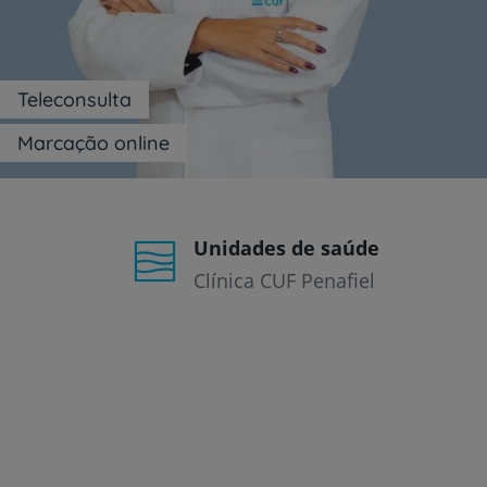
um
leitor
de
tela;
Pressione
Teleconsulta
Control-
F10
Marcação online
para
abrir
um
menu
de
Unidades de saúde
acessibilidade.
Clínica CUF Penafiel