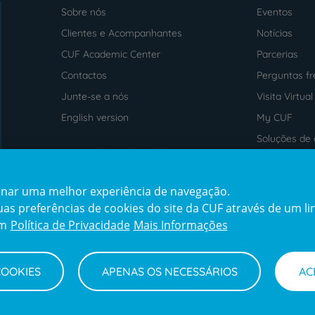
Sobre nós
Eventos
Menu
footer
Clientes e Acompanhantes
Notícias
CUF Academic Center
Parcerias
Contactos
Perguntas f
Junte-se a nós
Visita Virtual
English version
My CUF
Soluções de 
Intermediação de Crédito
saúde
cionar uma melhor experiência de navegação.
Prémios
Certificaçõe
s preferências de cookies do site da CUF através de um link
award4
certification2
cert
em
Política de Privacidade
Mais Informações
COOKIES
APENAS OS NECESSÁRIOS
AC
Termos e Condições
Declaração de Acessibilidade
Cana