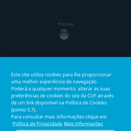
Prémios
award4
Certificações
Este site utiliza cookies para lhe proporcionar
certification2
certification3
uma melhor experiência de navegação.
Poderá a qualquer momento, alterar as suas
preferências de cookies do site da CUF através
de um link disponível na Política de Cookies
(ponto 5.7).
Reclamações e Elogios
Para consultar mais informações clique em
Reclamações
Política de Privacidade
Mais Informações
e
elogios