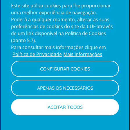
Este site utiliza cookies para lhe proporcionar
certification2
certification3
uma melhor experiência de navegação.
Poderá a qualquer momento, alterar as suas
preferências de cookies do site da CUF através
de um link disponível na Política de Cookies
(ponto 5.7).
Reclamações e Elogios
Para consultar mais informações clique em
Reclamações
Política de Privacidade
Mais Informações
e
elogios
CONFIGURAR COOKIES
Política de Privacidade e Cookies
Terms
Configurar Cookies
Termos e Condições
APENAS OS NECESSÁRIOS
and
Declaração de Acessibilidade
Privacy
Canal de Denúncias
Informações legais
Policy
© CUF 2026 Todos os direitos reservados
ACEITAR TODOS
Marcar consulta