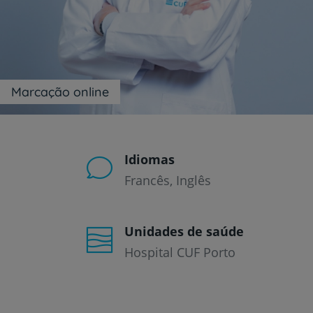
um
leitor
de
tela;
Pressione
Control-
F10
Marcação online
para
abrir
um
menu
de
Idiomas
acessibilidade.
Francês
Inglês
Unidades de saúde
Hospital CUF Porto