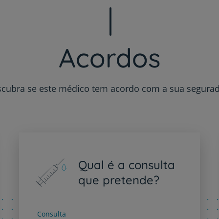
My CUF
Clientes e acompanhantes
Acordos
CUF Academic Center
cubra se este médico tem acordo com a sua segura
Para profissionais
Sobre nós
Contacte-nos
Qual é a consulta
que pretende?
PT
EN
Consulta