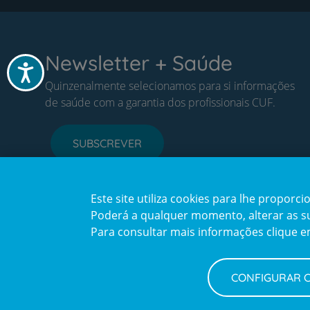
Newsletter + Saúde
Acessibilidade
Quinzenalmente selecionamos para si informações
de saúde com a garantia dos profissionais CUF.
SUBSCREVER
Este site utiliza cookies para lhe propor
Poderá a qualquer momento, alterar as sua
Para consultar mais informações clique 
CONFIGURAR 
Política de Privacidade e Cookies
Configurar Cookies
Terms
© CUF 2026 Todos os direitos reservados