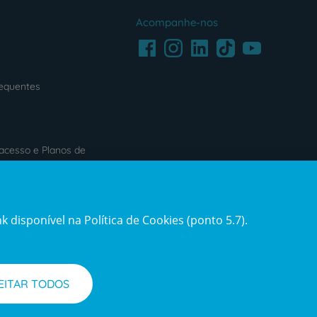
Acompanhe-nos
Facebook
LinkedIn
Youtube
Instagram
TikTok
requentes
acesso e Planos de
s
Reclamações e Elogios
 disponível na Política de Cookies (ponto 5.7).
ification3
Reclamações
e
elogios
EITAR TODOS
l de Denúncias
Informações legais