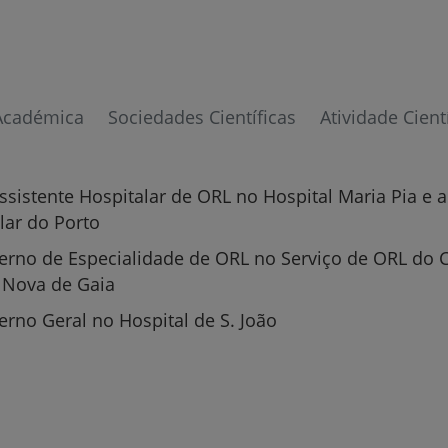
Académica
Sociedades Científicas
Atividade Cient
Prevenção e bem-esta
ssistente Hospitalar de ORL no Hospital Maria Pia e 
Grandes Áreas da Saú
lar do Porto
terno de Especialidade de ORL no Serviço de ORL do 
a Nova de Gaia
Serviços CUF
erno Geral no Hospital de S. João
Plano +CUF