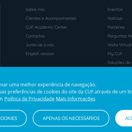
Sobre nós
Eventos
Menu
footer
Clientes e Acompanhantes
Notícias
CUF Academic Center
Parcerias
Contactos
Perguntas f
Junte-se a nós
Visita Virtual
English version
My CUF
Soluções de 
Intermediação de Crédito
saúde
cionar uma melhor experiência de navegação.
Prémios
Certificaçõe
s preferências de cookies do site da CUF através de um link
award4
certification2
cert
em
Política de Privacidade
Mais Informações
COOKIES
APENAS OS NECESSÁRIOS
AC
Termos e Condições
Declaração de Acessibilidade
Cana