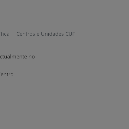
ífica
Centros e Unidades CUF
r
actualmente no
de
Centro