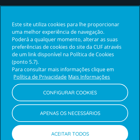
Certificações
Este site utiliza cookies para lhe proporcionar
certification2
certification3
uma melhor experiência de navegação.
Poderá a qualquer momento, alterar as suas
preferências de cookies do site da CUF através
de um link disponível na Política de Cookies
(ponto 5.7).
Reclamações e Elogios
Para consultar mais informações clique em
Reclamações
Política de Privacidade
Mais Informações
e
elogios
CONFIGURAR COOKIES
Política de Privacidade e Cookies
Terms
Configurar Cookies
Termos e Condições
APENAS OS NECESSÁRIOS
and
Declaração de Acessibilidade
Privacy
Canal de Denúncias
Informações legais
Policy
© CUF 2026 Todos os direitos reservados
ACEITAR TODOS