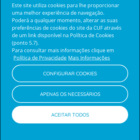
Este site utiliza cookies para lhe proporcionar
certification2
certification3
uma melhor experiência de navegação.
Poderá a qualquer momento, alterar as suas
preferências de cookies do site da CUF através
de um link disponível na Política de Cookies
(ponto 5.7).
Reclamações e Elogios
Para consultar mais informações clique em
Reclamações
Política de Privacidade
Mais Informações
e
elogios
CONFIGURAR COOKIES
Política de Privacidade e Cookies
Terms
Configurar Cookies
Termos e Condições
APENAS OS NECESSÁRIOS
and
Declaração de Acessibilidade
Privacy
Canal de Denúncias
Informações legais
Policy
© CUF 2026 Todos os direitos reservados
ACEITAR TODOS
Marcar consulta