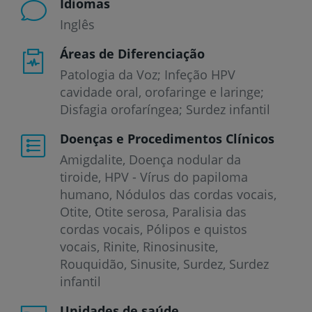
Idiomas
Inglês
Áreas de Diferenciação
Patologia da Voz; Infeção HPV
cavidade oral, orofaringe e laringe;
Disfagia orofaríngea; Surdez infantil
Doenças e Procedimentos Clínicos
Amigdalite
Doença nodular da
tiroide
HPV - Vírus do papiloma
humano
Nódulos das cordas vocais
Otite
Otite serosa
Paralisia das
cordas vocais
Pólipos e quistos
vocais
Rinite
Rinosinusite
Rouquidão
Sinusite
Surdez
Surdez
infantil
Unidades de saúde