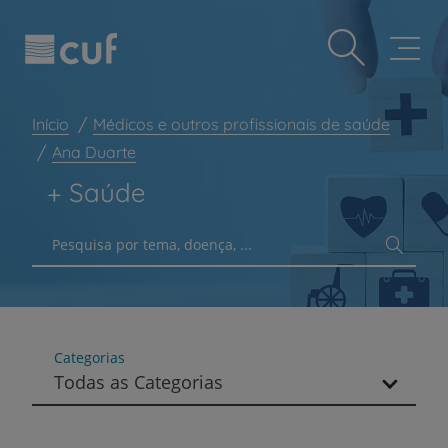
Observação:
Passar
Prevenção e bem-estar
este
para
site
o
Grandes Áreas da Saúde
inclui
conteúdo
um
principal
Serviços CUF
sistema
Início
Médicos e outros profissionais de saúde
de
Plano +CUF
acessibilidade.
Ana Duarte
My CUF
+ Saúde
Clientes e acompanhantes
Pesquisa por tema, doença, ...
CUF Academic Center
Para profissionais
Sobre nós
Contacte-nos
Categorias
Todas as Categorias
PT
EN