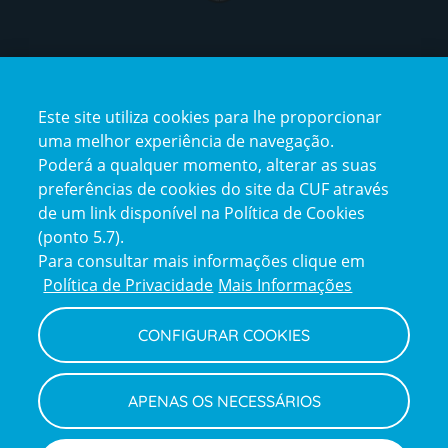
Certificações
Este site utiliza cookies para lhe proporcionar
certification2
certification3
uma melhor experiência de navegação.
Poderá a qualquer momento, alterar as suas
preferências de cookies do site da CUF através
de um link disponível na Política de Cookies
(ponto 5.7).
Reclamações e Elogios
Para consultar mais informações clique em
Reclamações
Política de Privacidade
Mais Informações
e
elogios
CONFIGURAR COOKIES
Política de Privacidade e Cookies
Terms
Configurar Cookies
Termos e Condições
APENAS OS NECESSÁRIOS
and
Declaração de Acessibilidade
Privacy
Canal de Denúncias
Informações legais
Policy