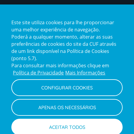
Certificações
Este site utiliza cookies para lhe proporcionar
certification2
certification3
uma melhor experiência de navegação.
Poderá a qualquer momento, alterar as suas
preferências de cookies do site da CUF através
de um link disponível na Política de Cookies
(ponto 5.7).
Reclamações e Elogios
Para consultar mais informações clique em
Reclamações
Política de Privacidade
Mais Informações
e
elogios
CONFIGURAR COOKIES
Política de Privacidade e Cookies
Terms
Configurar Cookies
Termos e Condições
APENAS OS NECESSÁRIOS
and
Declaração de Acessibilidade
Privacy
Canal de Denúncias
Informações legais
Policy
© CUF 2026 Todos os direitos reservados
ACEITAR TODOS