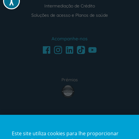
Intermediação de Crédito
Soluções de acesso e Planos de saúde
Acompanhe-nos
Facebook
LinkedIn
Youtube
Instagram
TikTok
Prémios
award4
Certificações
Este site utiliza cookies para lhe proporcionar
certification2
certification3