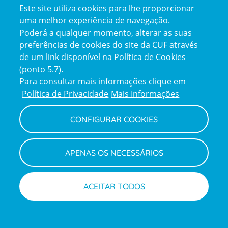
Este site utiliza cookies para lhe proporcionar
certification2
certification3
uma melhor experiência de navegação.
Poderá a qualquer momento, alterar as suas
preferências de cookies do site da CUF através
de um link disponível na Política de Cookies
(ponto 5.7).
Reclamações e Elogios
Para consultar mais informações clique em
Reclamações
Política de Privacidade
Mais Informações
e
elogios
CONFIGURAR COOKIES
Política de Privacidade e Cookies
Terms
Configurar Cookies
Termos e Condições
APENAS OS NECESSÁRIOS
and
Declaração de Acessibilidade
Privacy
Canal de Denúncias
Informações legais
Policy
© CUF 2026 Todos os direitos reservados
ACEITAR TODOS
Marcar consulta