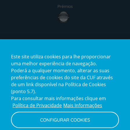
Prémios
award4
Certificações
Este site utiliza cookies para lhe proporcionar
certification2
certification3
uma melhor experiência de navegação.
Poderá a qualquer momento, alterar as suas
preferências de cookies do site da CUF através
de um link disponível na Política de Cookies
(ponto 5.7).
Reclamações e Elogios
Para consultar mais informações clique em
Reclamações
Política de Privacidade
Mais Informações
e
elogios
CONFIGURAR COOKIES
Política de Privacidade e Cookies