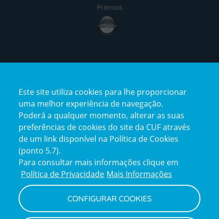
Prémios
award4
Certificações
Este site utiliza cookies para lhe proporcionar
certification2
certification3
uma melhor experiência de navegação.
Poderá a qualquer momento, alterar as suas
preferências de cookies do site da CUF através
de um link disponível na Política de Cookies
(ponto 5.7).
Reclamações e Elogios
Para consultar mais informações clique em
Reclamações
Política de Privacidade
Mais Informações
e
elogios
CONFIGURAR COOKIES
Política de Privacidade e Cookies