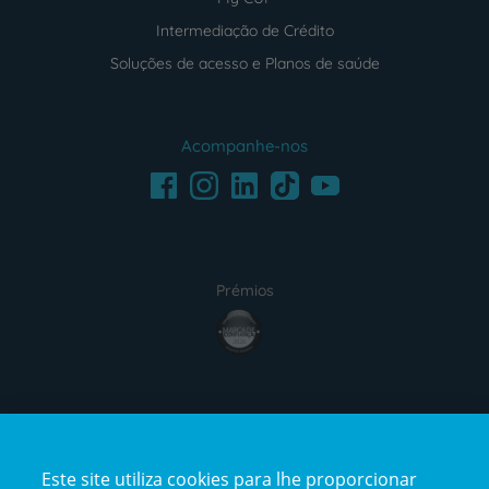
Intermediação de Crédito
Soluções de acesso e Planos de saúde
Acompanhe-nos
Facebook
LinkedIn
Youtube
Instagram
TikTok
Prémios
award4
Certificações
Este site utiliza cookies para lhe proporcionar
certification2
certification3