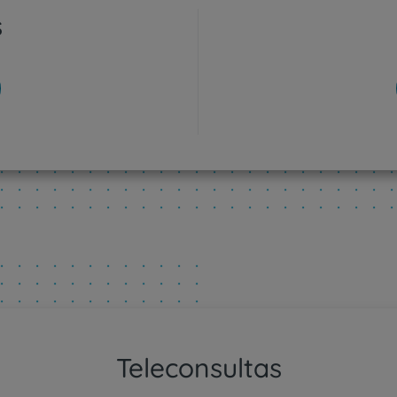
s
Plano +CUF
My CUF
Clientes e acompanhantes
CUF Academic Center
Para profissionais
Sobre nós
Contacte-nos
Teleconsultas