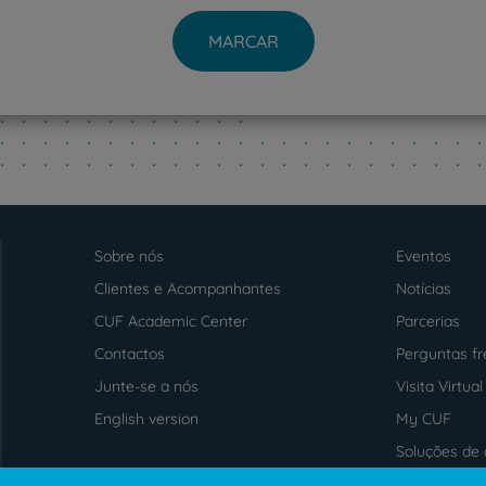
MARCAR
PT
EN
Sobre nós
Eventos
Menu
footer
Clientes e Acompanhantes
Notícias
CUF Academic Center
Parcerias
Contactos
Perguntas f
Junte-se a nós
Visita Virtual
English version
My CUF
Soluções de 
Intermediação de Crédito
saúde