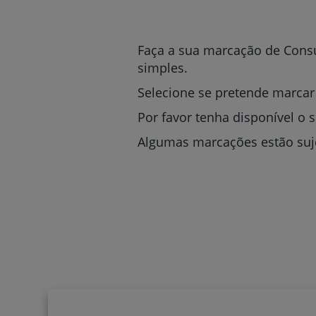
um
leitor
de
tela;
Faça a sua marcação de Consu
Pressione
simples.
Control-
F10
Selecione se pretende marcar
para
abrir
Por favor tenha disponível o 
um
Algumas marcações estão suje
menu
de
acessibilidade.