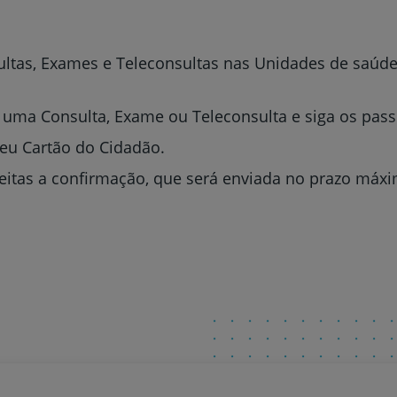
ltas, Exames e Teleconsultas nas Unidades de saúde
 uma Consulta, Exame ou Teleconsulta e siga os pass
seu Cartão do Cidadão.
itas a confirmação, que será enviada no prazo máxim
Prevenção e bem-esta
Grandes Áreas da Saú
Serviços CUF