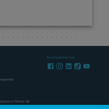
Acompanhe-nos
Facebook
LinkedIn
Youtube
Instagram
TikTok
requentes
acesso e Planos de