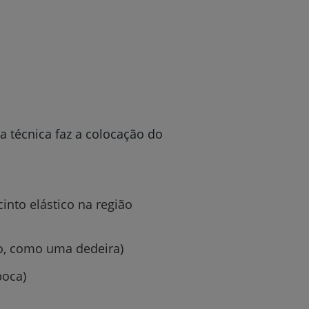
r
de
a técnica faz a colocação do
into elástico na região
ão, como uma dedeira)
boca)