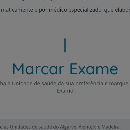
CUF Academic Center
ormaticamente e por médico especializado, que elabor
Para profissionais
Sobre nós
Contacte-nos
Marcar Exame
lha a Unidade de saúde da sua preferência e marque 
PT
EN
Exame
 as Unidades de saúde do Algarve, Alentejo e Madeira.