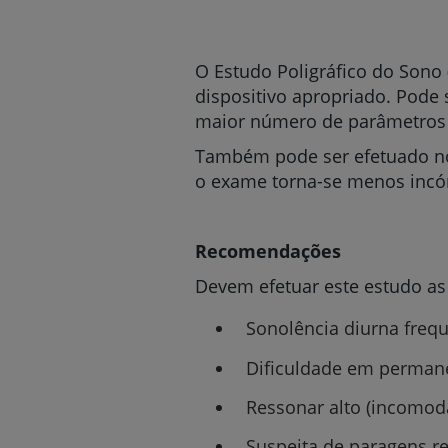
um
leitor
de
tela;
O Estudo Poligráfico do Sono
Pressione
dispositivo apropriado. Pode
Control-
maior número de parâmetros 
F10
para
Também pode ser efetuado no 
abrir
o exame torna-se menos incó
um
menu
de
acessibilidade.
Recomendações
Devem efetuar este estudo as
Sonolência diurna freq
Dificuldade em permane
Ressonar alto (incomoda
Suspeita de paragens re