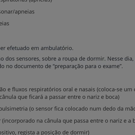
Prevenção e bem-esta
sonar/apneias
eias
Grandes Áreas da Saú
ser efetuado em ambulatório.
Serviços CUF
 dos sensores, sobre a roupa de dormir. Nesse dia, 
cado no documento de “preparação para o exame”.
 e fluxos respiratórios oral e nasais (coloca-se um c
Plano +CUF
cânula que ficará a passar entre o nariz e boca)
 pulsimetria (o sensor fica colocado num dedo da m
My CUF
(incorporado na cânula que passa entre o nariz e a 
Clientes e acompanhantes
sitivo, regista a posição de dormir)