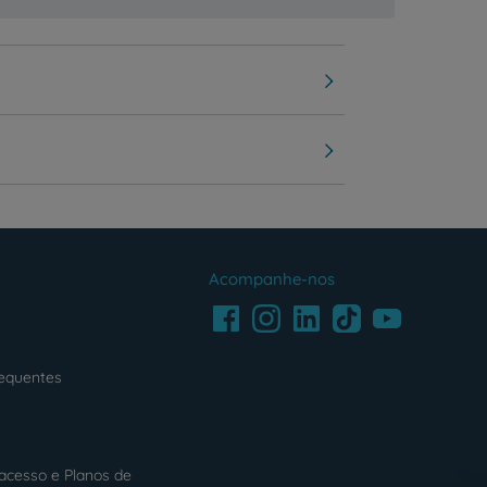
Acompanhe-nos
Facebook
LinkedIn
Youtube
Instagram
TikTok
requentes
acesso e Planos de