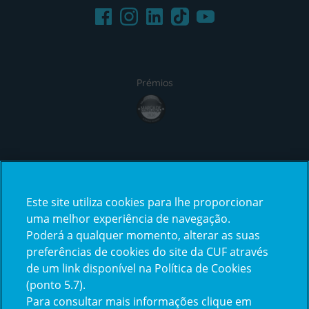
Facebook
LinkedIn
Youtube
Instagram
TikTok
Prémios
award4
Certificações
Este site utiliza cookies para lhe proporcionar
certification2
certification3
uma melhor experiência de navegação.
Poderá a qualquer momento, alterar as suas
preferências de cookies do site da CUF através
de um link disponível na Política de Cookies
(ponto 5.7).
Reclamações e Elogios
Para consultar mais informações clique em
Reclamações