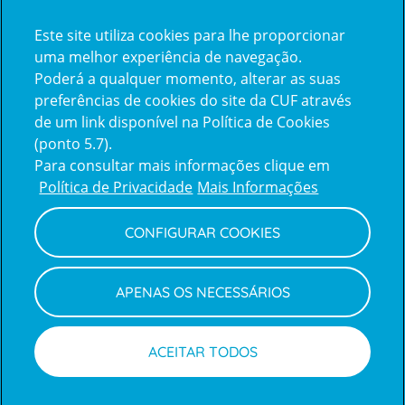
Certificações
Este site utiliza cookies para lhe proporcionar
certification2
certification3
uma melhor experiência de navegação.
Poderá a qualquer momento, alterar as suas
preferências de cookies do site da CUF através
de um link disponível na Política de Cookies
(ponto 5.7).
Reclamações e Elogios
Para consultar mais informações clique em
Reclamações
Política de Privacidade
Mais Informações
e
elogios
CONFIGURAR COOKIES
Política de Privacidade e Cookies
Terms
Configurar Cookies
Termos e Condições
APENAS OS NECESSÁRIOS
and
Declaração de Acessibilidade
Privacy
Canal de Denúncias
Informações legais
Policy
© CUF 2026 Todos os direitos reservados
ACEITAR TODOS
Marcações
Médicos