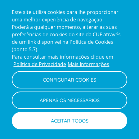
Certificações
Este site utiliza cookies para lhe proporcionar
certification2
certification3
uma melhor experiência de navegação.
Poderá a qualquer momento, alterar as suas
preferências de cookies do site da CUF através
de um link disponível na Política de Cookies
(ponto 5.7).
Reclamações e Elogios
Para consultar mais informações clique em
Reclamações
Política de Privacidade
Mais Informações
e
elogios
CONFIGURAR COOKIES
Política de Privacidade e Cookies
Terms
Configurar Cookies
Termos e Condições
APENAS OS NECESSÁRIOS
and
Declaração de Acessibilidade
Privacy
Canal de Denúncias
Informações legais
Policy
© CUF 2026 Todos os direitos reservados
ACEITAR TODOS
Marcações
Médicos