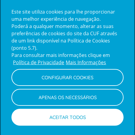
Certificações
Este site utiliza cookies para lhe proporcionar
certification2
certification3
uma melhor experiência de navegação.
Poderá a qualquer momento, alterar as suas
preferências de cookies do site da CUF através
de um link disponível na Política de Cookies
(ponto 5.7).
Reclamações e Elogios
Para consultar mais informações clique em
Reclamações
Política de Privacidade
Mais Informações
e
elogios
CONFIGURAR COOKIES
Política de Privacidade e Cookies
Terms
Configurar Cookies
Termos e Condições
APENAS OS NECESSÁRIOS
and
Declaração de Acessibilidade
Privacy
Canal de Denúncias
Informações legais
Policy
© CUF 2026 Todos os direitos reservados
ACEITAR TODOS
Marcações
Médicos