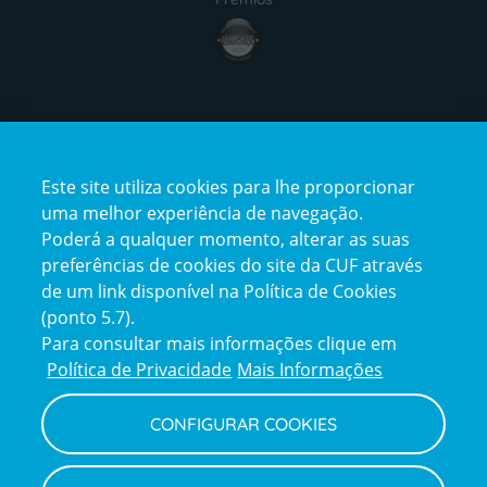
award4
Certificações
Este site utiliza cookies para lhe proporcionar
certification2
certification3
uma melhor experiência de navegação.
Poderá a qualquer momento, alterar as suas
preferências de cookies do site da CUF através
de um link disponível na Política de Cookies
(ponto 5.7).
Reclamações e Elogios
Para consultar mais informações clique em
Reclamações
Política de Privacidade
Mais Informações
e
elogios
CONFIGURAR COOKIES
Política de Privacidade e Cookies
Terms
Configurar Cookies
Termos e Condições